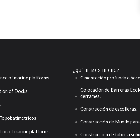
¿QUÉ HEMOS HECHO?
nce of marine platforms
Cimentación profunda a base 
Colocación de Barreras Ecol
tion of Docks
derrames.
s
Construcción de escolleras.
 Topobatimétricos
Construcción de Muelle pa
ion of marine platforms
Construcción de tubería sub