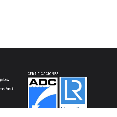
CERTIFICACIONES
pilas.
as Anti-
COBRA