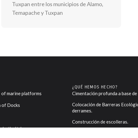
Tuxpan entre los municipios de Alamo,
Temapache y Tuxpan
¿QUÉ HEMOS HECHO?
of marine platforms
Cimentación profunda a base de 
Colocación de Barreras Ecológic
n of Docks
derrames.
Construcción de escolleras.
obatimétricos
Construcción de Muelle para 