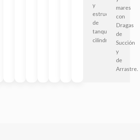
y
mares
estructura
con
de
Dragas
tanques
de
cilíndricos.
Succión
y
de
Arrastre.