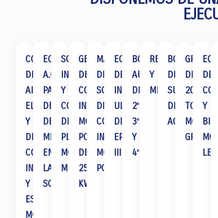
EJEC
COMPRESORES
EQUIPO
SOLDADORAS
GENERADOR
MÁQUINA
EQUIPOS
BOMBAS
RETROEXCAVADO
BOMBAS
GRÚAS
EQU
DE
A.C.F.M.
INVERTIDAS
DE
DE
DE
AUTOCEBANTES
Y
DE
DE
DE
AIRE,
PARA
Y
COMBUSTIÓN
SOLDAR
INSPECCIÓN
DE
MINICARGADORE
SUCCION
20
CO
ELÉCTRICOS
DETECCIÓN
CORTADORAS
INTERNA
DE
ULTRASÓNICA
2″,
DE
TON.
Y
Y
DE
DE
MQ
COMBUSTIÓN
DIGITAL
3″
AGUA
MCA.
BIS
DE
MICROFRACTURAS
PLASMA
POWER
INTERNA
EPOCH
Y
GROVE
MCA
COMBUSTIÓN
EN
MCA.
DE
MQ
III
4″
LEL
INTERNA,
LAS
MILLER
250
POWER
Y
SOLDADURAS
KWA
ESTACIONARIOS
MCA.