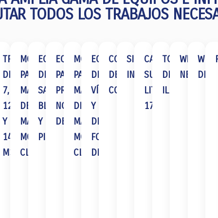
UTAR TODOS LOS TRABAJOS NECESA
RAS
IPO
TRACTOCAMIONES
MONTACARGAS
EQUIPOS
EQUIPOS
MONTACARGAS
EQUIPOS
CORTADORAS
SIERRA
CASCOS
TORRES
WINCHES
WINC
DE
PARA
DE
PARA
PARA
DE
DE
INDUSTRIAL
SUPER
DE
NEUMÁTI
DIES
S
RTE
7,
MANEJO
SAND
PRUEBAS
MANEJO
VÍDEO
CONCRETO
LITE
ILUMINAIÓN
12
DE
BLAST
NO
DE
Y
17
ELADO
Y
MATERIALES
Y
DESTRUCTIVAS
MATERIALES
DE
.
14
MCA.
PINTURA
MCA.
FOTOGRAFÍA
AND
M3
CLARK
CLARK
DIGITAL